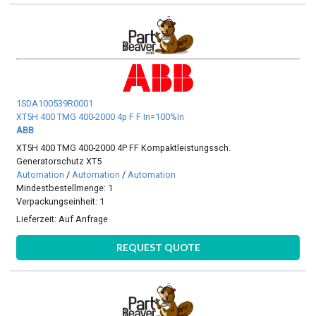
1SDA100539R0001
XT5H 400 TMG 400-2000 4p F F In=100%In
ABB
XT5H 400 TMG 400-2000 4P FF Kompaktleistungssch.
Generatorschutz XT5
Automation
/
Automation
/
Automation
Mindestbestellmenge: 1
Verpackungseinheit: 1
Lieferzeit:
Auf Anfrage
REQUEST QUOTE