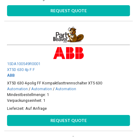
REQUEST QUOTE
1SDA100549R0001
XT5D 630 4p F F
ABB
XT5D 630 4-polig FF Kompaktlasttrennschalter XT5 630
Automation
/
Automation
/
Automation
Mindestbestellmenge: 1
Verpackungseinheit: 1
Lieferzeit:
Auf Anfrage
REQUEST QUOTE