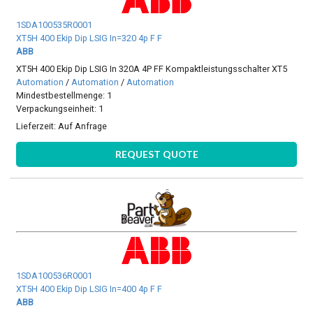
1SDA100535R0001
XT5H 400 Ekip Dip LSIG In=320 4p F F
ABB
XT5H 400 Ekip Dip LSIG In 320A 4P FF Kompaktleistungsschalter XT5
Automation
/
Automation
/
Automation
Mindestbestellmenge: 1
Verpackungseinheit: 1
Lieferzeit:
Auf Anfrage
REQUEST QUOTE
1SDA100536R0001
XT5H 400 Ekip Dip LSIG In=400 4p F F
ABB