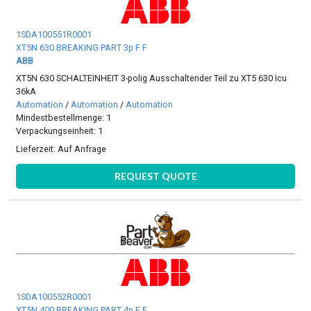
1SDA100551R0001
XT5N 630 BREAKING PART 3p F F
ABB
XT5N 630 SCHALTEINHEIT 3-polig Ausschaltender Teil zu XT5 630 Icu
36kA
Automation
/
Automation
/
Automation
Mindestbestellmenge: 1
Verpackungseinheit: 1
Lieferzeit:
Auf Anfrage
REQUEST QUOTE
1SDA100552R0001
XT5N 400 BREAKING PART 4p F F