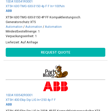
1SDA100541R0001
XT5H 630 TMG 630-3150 4p F F In=100%In
ABB
XT5H 630 TMG 630-3150 4P FF Kompaktleistungssch.
Generatorschutz XT5
Automation
/
Automation
/
Automation
Mindestbestellmenge: 1
Verpackungseinheit: 1
Lieferzeit:
Auf Anfrage
REQUEST QUOTE
1SDA100542R0001
XT5H 400 Ekip Dip LIG In=250 4p F F
ABB
XT5H 400 Ekip Dip LIG In 250A 4P FF Kompaktleistungsschalter XT5