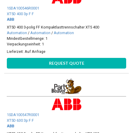
1SDA100546R0001
XT5D 400 3p F F
ABB
XT5D 400 3-polig FF Kompaktlasttrennschalter XT5 400
Automation
/
Automation
/
Automation
Mindestbestellmenge: 1
Verpackungseinheit: 1
Lieferzeit:
Auf Anfrage
REQUEST QUOTE
1SDA100547R0001
XT5D 630 3p F F
ABB