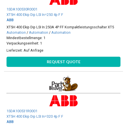
1SDA100530R0001
XT5H 400 Ekip Dip LSI In=250 4p F F
ABB
XT5H 400 Ekip Dip LSI In 250A 4P FF Kompaktleistungsschalter XT5
Automation
/
Automation
/
Automation
Mindestbestellmenge: 1
Verpackungseinheit: 1
Lieferzeit:
Auf Anfrage
REQUEST QUOTE
1SDA100531R0001
XT5H 400 Ekip Dip LSI In=320 4p F F
ABB