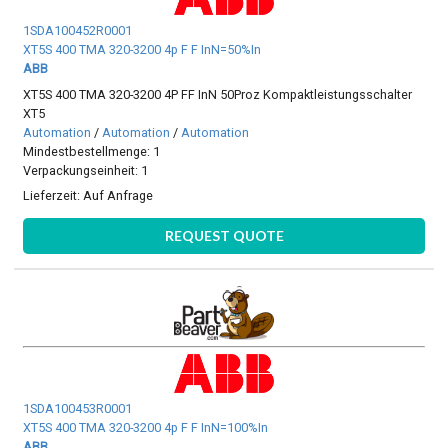
1SDA100452R0001
XT5S 400 TMA 320-3200 4p F F InN=50%In
ABB
XT5S 400 TMA 320-3200 4P FF InN 50Proz Kompaktleistungsschalter
XT5
Automation
/
Automation
/
Automation
Mindestbestellmenge: 1
Verpackungseinheit: 1
Lieferzeit:
Auf Anfrage
REQUEST QUOTE
1SDA100453R0001
XT5S 400 TMA 320-3200 4p F F InN=100%In
ABB