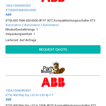
1SDA100463R0001
XT5S630TMA630-6300
ABB
XT5S 630 TMA 630-6300 4P FF 50°C Kompaktleistungsschalter XT5
Automation
/
Automation
/
Automation
Mindestbestellmenge: 1
Verpackungseinheit: 1
Lieferzeit:
Auf Anfrage
REQUEST QUOTE
1SDA100464R0001
XT5S 400 Ekip Dip LS/I In=250 4p F F
ABB
XT5S 400 Ekip Dip LS/I In 250A 4P FF Kompaktleistungsschalter XT5