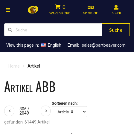
0
SPRACHE
PROFIL
WARENKORB
Suche
View this page in:
English
Email:
sales@partbeaver.com
Home
Artikel
Artikel ABB
Sortieren nach:
306 /
2049
gefunden: 61449 Artikel