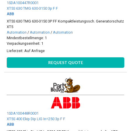
1SDA100447R0001
XT5S 630 TMG 630-3150 3p F F
ABB
XT5S 630 TMG 630-3150 3P FF Kompaktleistungssch. Generatorschutz
XT5
Automation
/
Automation
/
Automation
Mindestbestellmenge: 1
Verpackungseinheit: 1
Lieferzeit:
Auf Anfrage
REQUEST QUOTE
1SDA100448R0001
XT5S 400 Ekip Dip LIG In=250 3p F F
ABB