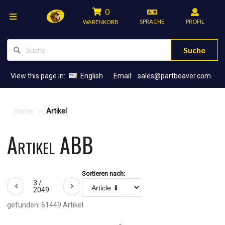
0
SPRACHE
PROFIL
WARENKORB
Suche
View this page in:
English
Email:
sales@partbeaver.com
Home
Artikel
Artikel ABB
Sortieren nach:
3 /
2049
gefunden: 61449 Artikel