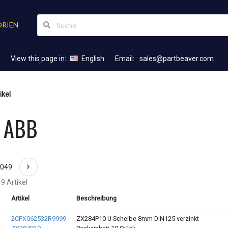
RIEN
View this page in:
English
Email:
sales@partbeaver.com
ikel
l ABB
2049
9 Artikel
Artikel
Beschreibung
2CPX062532R9999
ZX284P10 U-Scheibe 8mm DIN125 verzinkt