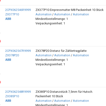
2CPX062546R9999
ZX377P10 Einpressmutter M8 Packeinheit 10 Stück
ZX377P10
Automation
/
Automation
/
Automation
ABB
Mindestbestellmenge: 1
Verpackungseinheit: 1
2CPX062547R9999
ZX378P20 Distanz für Zählertragplatte
ZX378P20
Automation
/
Automation
/
Automation
ABB
Mindestbestellmenge: 1
Verpackungseinheit: 1
2CPX062548R9999
ZX385P10 Distanzstück 7,5mm für Hutsch.
ZX385P10
Packeinheit 10 Stück
ABB
Automation
/
Automation
/
Automation
Mindestbestellmenge: 1