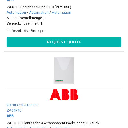
ZA4P10 Leerabdeckung D-D0 (VE=10St.)
Automation
/
Automation
/
Automation
Mindestbestellmenge: 1
Verpackungseinheit: 1
Lieferzeit:
Auf Anfrage
REQUEST QUOTE
2CPX062375R9999
ZA61P10
ABB
ZA61P10 Plantasche A4 transparent Packeinheit 10 Stück