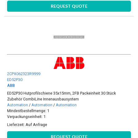
REQUEST QUOTE
2CPX062323R9999
ED52P30
ABB
ED52P30 Hutprofilschiene 35x15mm, 2FB Packeinheit 30 Stück
Zubehör CombiLine Innenausbausystem
Automation
/
Automation
/
Automation
Mindestbestellmenge: 1
Verpackungseinheit: 1
Lieferzeit:
Auf Anfrage
REQUEST QUOTE