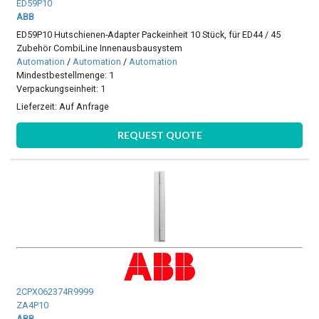
ED59P10
ABB
ED59P10 Hutschienen-Adapter Packeinheit 10 Stück, für ED44 / 45
Zubehör CombiLine Innenausbausystem
Automation
/
Automation
/
Automation
Mindestbestellmenge: 1
Verpackungseinheit: 1
Lieferzeit:
Auf Anfrage
REQUEST QUOTE
2CPX062374R9999
ZA4P10
ABB