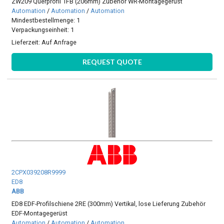
ZW209 Querprofil 1FB (206mm) Zubehör WR-Montagegerüst
Automation
/
Automation
/
Automation
Mindestbestellmenge: 1
Verpackungseinheit: 1
Lieferzeit:
Auf Anfrage
REQUEST QUOTE
2CPX039208R9999
ED8
ABB
ED8 EDF-Profilschiene 2RE (300mm) Vertikal, lose Lieferung Zubehör
EDF-Montagegerüst
Automation
/
Automation
/
Automation