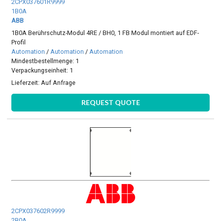
2CPX037601R9999
1B0A
ABB
1B0A Berührschutz-Modul 4RE / BH0, 1 FB Modul montiert auf EDF-
Profil
Automation
/
Automation
/
Automation
Mindestbestellmenge: 1
Verpackungseinheit: 1
Lieferzeit:
Auf Anfrage
REQUEST QUOTE
2CPX037602R9999
2B0A