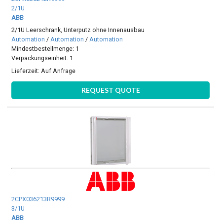
2/1U
ABB
2/1U Leerschrank, Unterputz ohne Innenausbau
Automation
/
Automation
/
Automation
Mindestbestellmenge: 1
Verpackungseinheit: 1
Lieferzeit:
Auf Anfrage
REQUEST QUOTE
2CPX036213R9999
3/1U
ABB