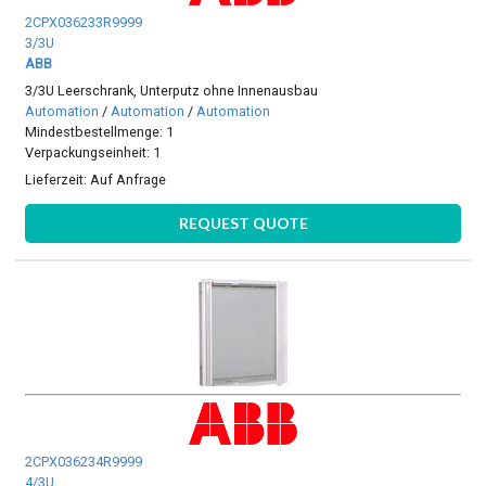
2CPX036233R9999
3/3U
ABB
3/3U Leerschrank, Unterputz ohne Innenausbau
Automation
/
Automation
/
Automation
Mindestbestellmenge: 1
Verpackungseinheit: 1
Lieferzeit:
Auf Anfrage
REQUEST QUOTE
2CPX036234R9999
4/3U